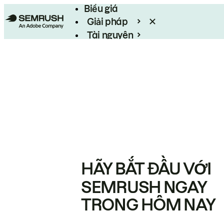
Biểu giá
Giải pháp
Tài nguyên
Enterprise
HÃY BẮT ĐẦU VỚI
SEMRUSH NGAY
TRONG HÔM NAY