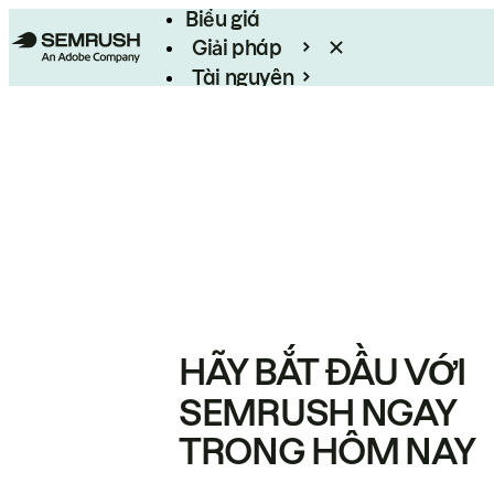
Biểu giá
Giải pháp
Tài nguyên
Enterprise
HÃY BẮT ĐẦU VỚI
SEMRUSH NGAY
TRONG HÔM NAY