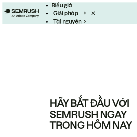
Biểu giá
Giải pháp
Tài nguyên
Enterprise
HÃY BẮT ĐẦU VỚI
SEMRUSH NGAY
TRONG HÔM NAY