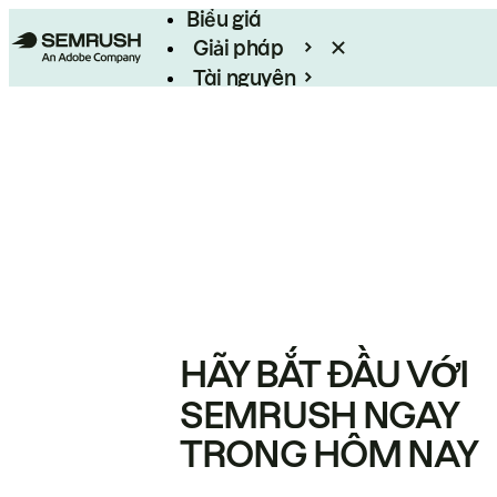
Biểu giá
Giải pháp
Tài nguyên
Enterprise
HÃY BẮT ĐẦU VỚI
SEMRUSH NGAY
TRONG HÔM NAY