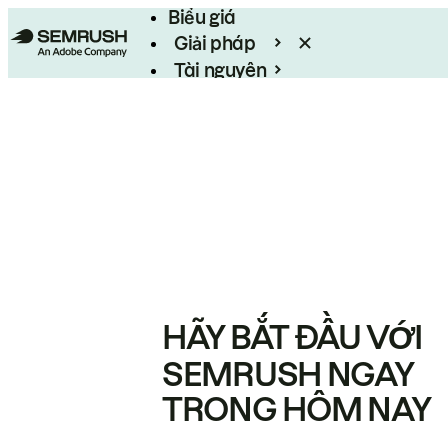
Biểu giá
Giải pháp
Tài nguyên
Enterprise
HÃY BẮT ĐẦU VỚI
SEMRUSH NGAY
TRONG HÔM NAY