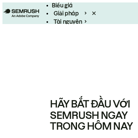
Biểu giá
Giải pháp
Tài nguyên
Enterprise
HÃY BẮT ĐẦU VỚI
SEMRUSH NGAY
TRONG HÔM NAY