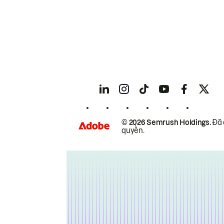
© 2026 Semrush Holdings.
Đã 
quyền.