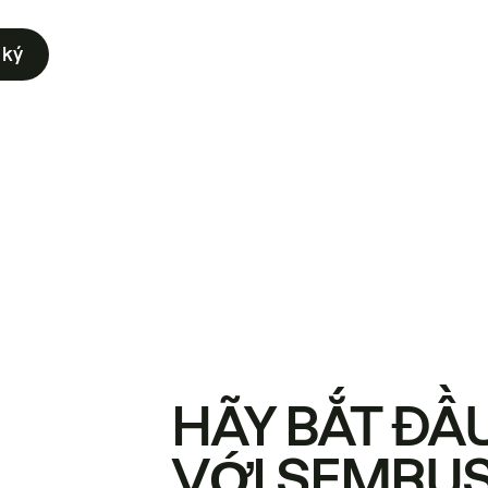
 ký
HÃY BẮT ĐẦ
VỚI SEMRU