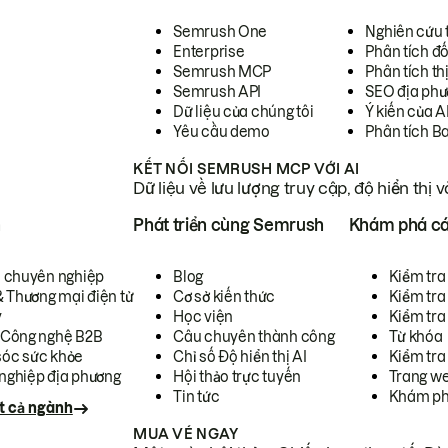
Semrush One
Nghiên cứu 
Enterprise
Phân tích đố
Semrush MCP
Phân tích th
Semrush API
SEO địa phư
Dữ liệu của chúng tôi
Ý kiến của A
Yêu cầu demo
Phân tích B
KẾT NỐI SEMRUSH MCP VỚI AI
Dữ liệu về lưu lượng truy cập, độ hiển thị 
h
Phát triển cùng Semrush
Khám phá cá
ụ chuyên nghiệp
Blog
Kiểm tra 
& Thương mại điện tử
Cơ sở kiến thức
Kiểm tra
y
Học viện
Kiểm tra
 Công nghệ B2B
Câu chuyên thành công
Từ khóa
óc sức khỏe
Chỉ số Độ hiển thị AI
Kiểm tra
nghiệp địa phương
Hội thảo trực tuyến
Trang we
Tin tức
Khám ph
t cả ngành
MUA VÉ NGAY