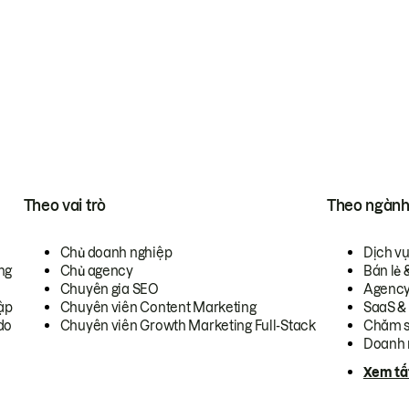
Theo vai trò
Theo ngàn
Chủ doanh nghiệp
Dịch v
ng
Chủ agency
Bán lẻ 
Chuyên gia SEO
Agenc
ập
Chuyên viên Content Marketing
SaaS &
do
Chuyên viên Growth Marketing Full-Stack
Chăm s
Doanh 
Xem tấ