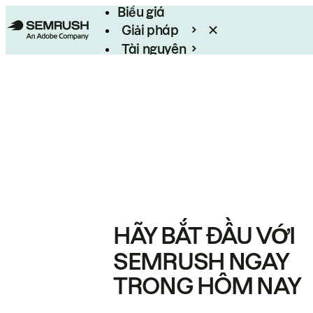
Biểu giá
Giải pháp
Tài nguyên
Enterprise
HÃY BẮT ĐẦU VỚI
SEMRUSH NGAY
TRONG HÔM NAY