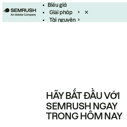
Biểu giá
Giải pháp
Tài nguyên
Enterprise
HÃY BẮT ĐẦU VỚI
SEMRUSH NGAY
TRONG HÔM NAY