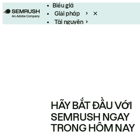
Biểu giá
Giải pháp
Tài nguyên
Enterprise
HÃY BẮT ĐẦU VỚI
SEMRUSH NGAY
TRONG HÔM NAY