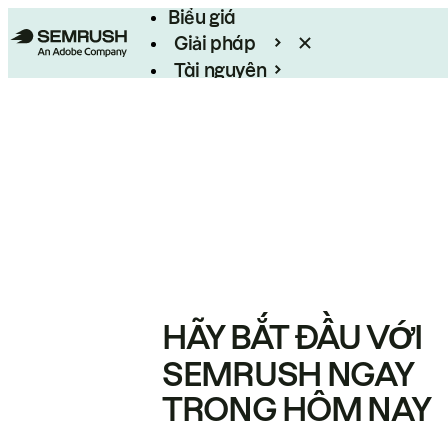
Biểu giá
Giải pháp
Tài nguyên
Enterprise
HÃY BẮT ĐẦU VỚI
SEMRUSH NGAY
TRONG HÔM NAY