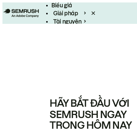
Biểu giá
Giải pháp
Tài nguyên
Enterprise
HÃY BẮT ĐẦU VỚI
SEMRUSH NGAY
TRONG HÔM NAY