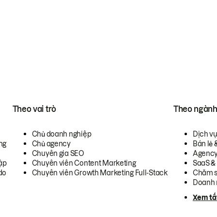
Theo vai trò
Theo ngàn
Chủ doanh nghiệp
Dịch v
ng
Chủ agency
Bán lẻ 
Chuyên gia SEO
Agenc
ập
Chuyên viên Content Marketing
SaaS &
do
Chuyên viên Growth Marketing Full-Stack
Chăm s
Doanh 
Xem tấ