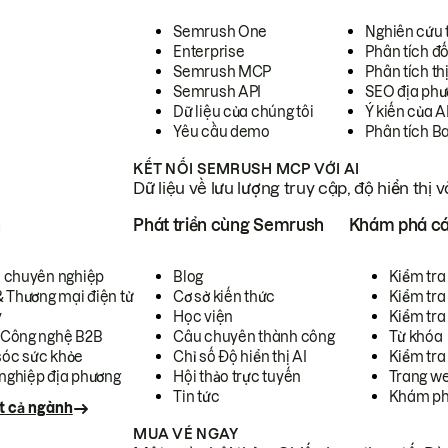
Semrush One
Nghiên cứu 
Enterprise
Phân tích đố
Semrush MCP
Phân tích th
Semrush API
SEO địa phư
Dữ liệu của chúng tôi
Ý kiến của A
Yêu cầu demo
Phân tích B
KẾT NỐI SEMRUSH MCP VỚI AI
Dữ liệu về lưu lượng truy cập, độ hiển thị 
h
Phát triển cùng Semrush
Khám phá cá
ụ chuyên nghiệp
Blog
Kiểm tra 
& Thương mại điện tử
Cơ sở kiến thức
Kiểm tra
y
Học viện
Kiểm tra
 Công nghệ B2B
Câu chuyên thành công
Từ khóa
óc sức khỏe
Chỉ số Độ hiển thị AI
Kiểm tra
nghiệp địa phương
Hội thảo trực tuyến
Trang we
Tin tức
Khám ph
t cả ngành
MUA VÉ NGAY