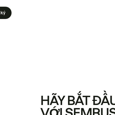
 ký
HÃY BẮT ĐẦ
VỚI SEMRU