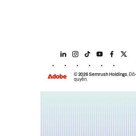
© 2026 Semrush Holdings.
Đã 
quyền.