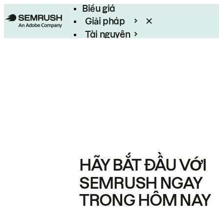
Biểu giá
Giải pháp
Tài nguyên
Enterprise
HÃY BẮT ĐẦU VỚI
SEMRUSH NGAY
TRONG HÔM NAY