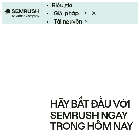
Biểu giá
Giải pháp
Tài nguyên
Enterprise
HÃY BẮT ĐẦU VỚI
SEMRUSH NGAY
TRONG HÔM NAY