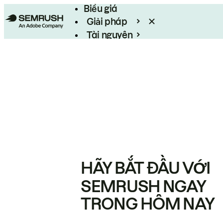
Biểu giá
Giải pháp
Tài nguyên
Enterprise
HÃY BẮT ĐẦU VỚI
SEMRUSH NGAY
TRONG HÔM NAY