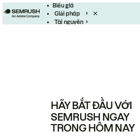
Biểu giá
Giải pháp
Tài nguyên
Enterprise
HÃY BẮT ĐẦU VỚI
SEMRUSH NGAY
TRONG HÔM NAY