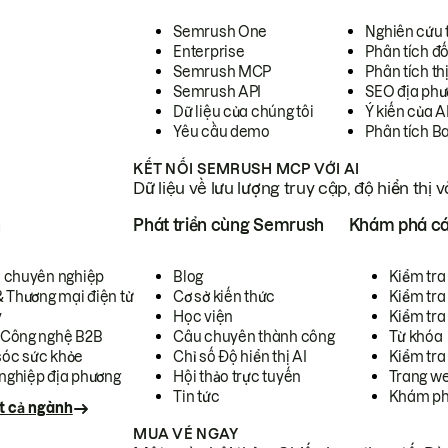
Semrush One
Nghiên cứu 
Enterprise
Phân tích đố
Semrush MCP
Phân tích th
Semrush API
SEO địa phư
Dữ liệu của chúng tôi
Ý kiến của A
Yêu cầu demo
Phân tích B
KẾT NỐI SEMRUSH MCP VỚI AI
Dữ liệu về lưu lượng truy cập, độ hiển thị 
h
Phát triển cùng Semrush
Khám phá cá
ụ chuyên nghiệp
Blog
Kiểm tra 
& Thương mại điện tử
Cơ sở kiến thức
Kiểm tra
y
Học viện
Kiểm tra
 Công nghệ B2B
Câu chuyên thành công
Từ khóa
óc sức khỏe
Chỉ số Độ hiển thị AI
Kiểm tra
nghiệp địa phương
Hội thảo trực tuyến
Trang we
Tin tức
Khám ph
t cả ngành
MUA VÉ NGAY