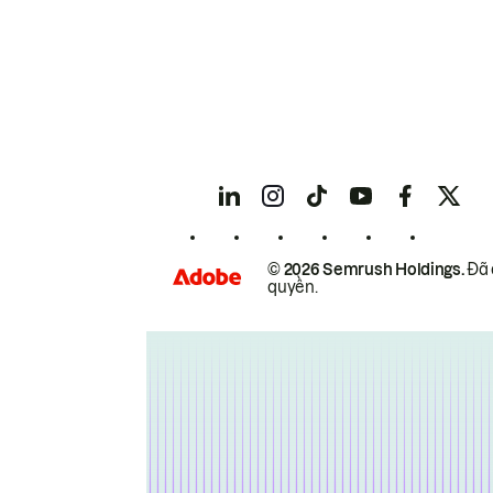
© 2026 Semrush Holdings.
Đã 
quyền.