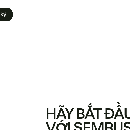
 ký
HÃY BẮT ĐẦ
VỚI SEMRU