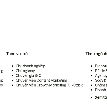
Theo vai trò
Theo ngàn
Chủ doanh nghiệp
Dịch v
ng
Chủ agency
Bán lẻ 
Chuyên gia SEO
Agenc
ập
Chuyên viên Content Marketing
SaaS &
do
Chuyên viên Growth Marketing Full-Stack
Chăm s
Doanh 
Xem tấ