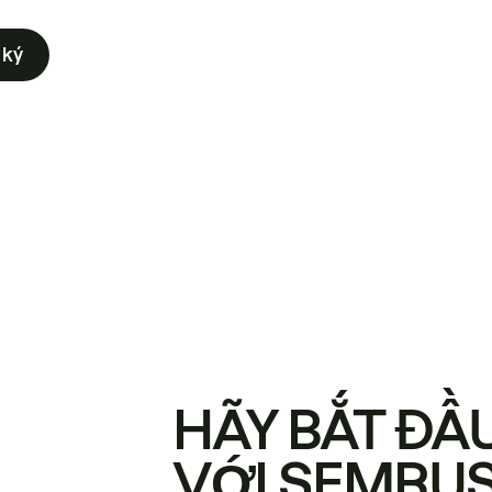
 ký
HÃY BẮT ĐẦ
VỚI SEMRU