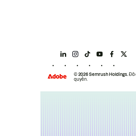
© 2026 Semrush Holdings.
Đã 
quyền.