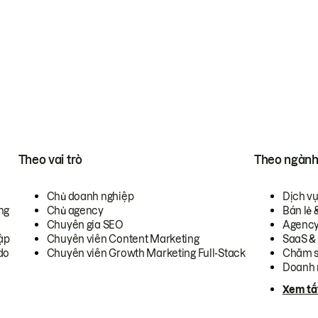
Theo vai trò
Theo ngàn
Chủ doanh nghiệp
Dịch v
ng
Chủ agency
Bán lẻ 
Chuyên gia SEO
Agenc
ập
Chuyên viên Content Marketing
SaaS &
do
Chuyên viên Growth Marketing Full-Stack
Chăm s
Doanh 
Xem tấ