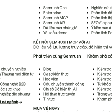
Semrush One
Nghiên cứu 
Enterprise
Phân tích đố
Semrush MCP
Phân tích th
Semrush API
SEO địa phư
Dữ liệu của chúng tôi
Ý kiến của A
Yêu cầu demo
Phân tích B
KẾT NỐI SEMRUSH MCP VỚI AI
Dữ liệu về lưu lượng truy cập, độ hiển thị 
h
Phát triển cùng Semrush
Khám phá cá
ụ chuyên nghiệp
Blog
Kiểm tra 
& Thương mại điện tử
Cơ sở kiến thức
Kiểm tra
y
Học viện
Kiểm tra
 Công nghệ B2B
Câu chuyên thành công
Từ khóa
óc sức khỏe
Chỉ số Độ hiển thị AI
Kiểm tra
nghiệp địa phương
Hội thảo trực tuyến
Trang we
Tin tức
Khám ph
t cả ngành
MUA VÉ NGAY