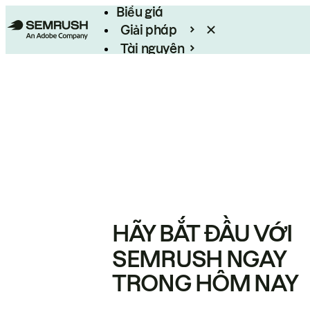
Biểu giá
Giải pháp
Tài nguyên
Enterprise
HÃY BẮT ĐẦU VỚI
SEMRUSH NGAY
TRONG HÔM NAY