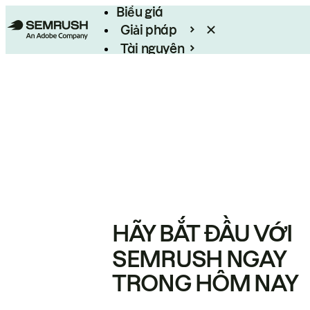
Biểu giá
Giải pháp
Tài nguyên
Enterprise
HÃY BẮT ĐẦU VỚI
SEMRUSH NGAY
TRONG HÔM NAY