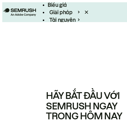
Biểu giá
Giải pháp
Tài nguyên
Enterprise
HÃY BẮT ĐẦU VỚI
SEMRUSH NGAY
TRONG HÔM NAY