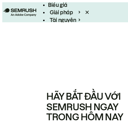
Biểu giá
Giải pháp
Tài nguyên
Enterprise
HÃY BẮT ĐẦU VỚI
SEMRUSH NGAY
TRONG HÔM NAY