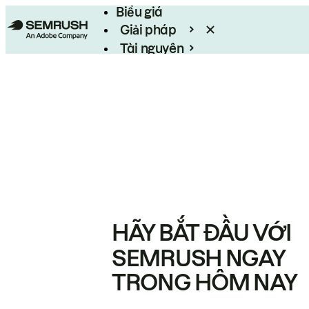
Biểu giá
Giải pháp
Tài nguyên
Enterprise
HÃY BẮT ĐẦU VỚI
SEMRUSH NGAY
TRONG HÔM NAY