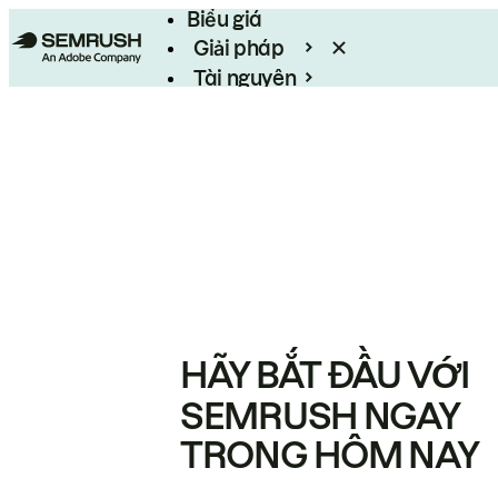
Biểu giá
Giải pháp
Tài nguyên
Enterprise
HÃY BẮT ĐẦU VỚI
SEMRUSH NGAY
TRONG HÔM NAY