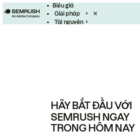
Biểu giá
Giải pháp
Tài nguyên
Enterprise
HÃY BẮT ĐẦU VỚI
SEMRUSH NGAY
TRONG HÔM NAY