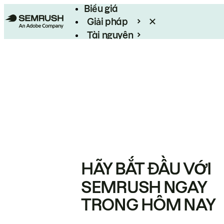
Biểu giá
Giải pháp
Tài nguyên
Enterprise
HÃY BẮT ĐẦU VỚI
SEMRUSH NGAY
TRONG HÔM NAY