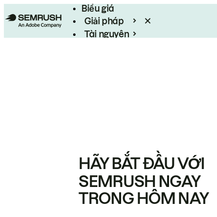
Biểu giá
Giải pháp
Tài nguyên
Enterprise
HÃY BẮT ĐẦU VỚI
SEMRUSH NGAY
TRONG HÔM NAY