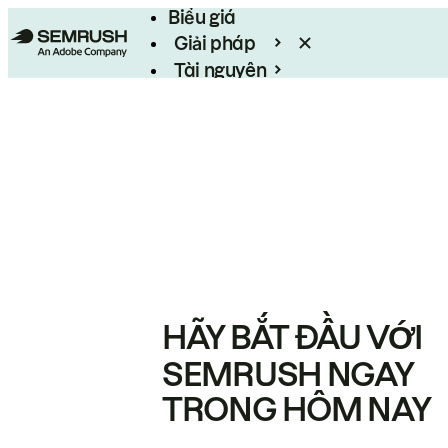
Biểu giá
Giải pháp
Tài nguyên
Enterprise
HÃY BẮT ĐẦU VỚI
SEMRUSH NGAY
TRONG HÔM NAY