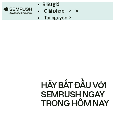
Biểu giá
Giải pháp
Tài nguyên
Enterprise
HÃY BẮT ĐẦU VỚI
SEMRUSH NGAY
TRONG HÔM NAY