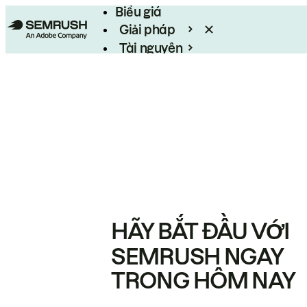
Biểu giá
Giải pháp
Tài nguyên
Enterprise
HÃY BẮT ĐẦU VỚI
SEMRUSH NGAY
TRONG HÔM NAY