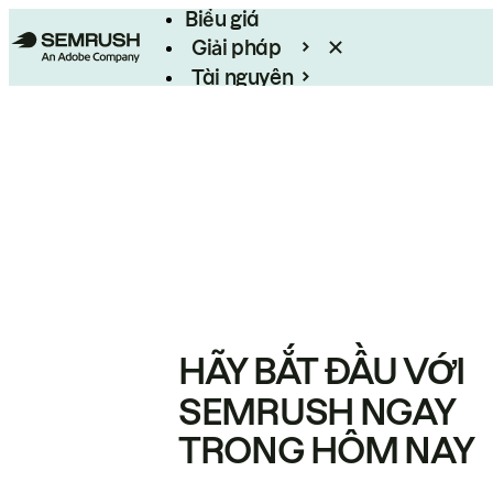
Biểu giá
Giải pháp
Tài nguyên
Enterprise
HÃY BẮT ĐẦU VỚI
SEMRUSH NGAY
TRONG HÔM NAY