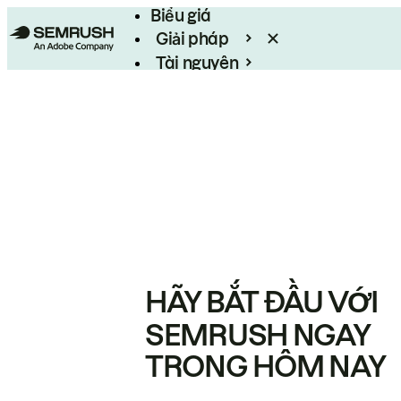
Biểu giá
Giải pháp
Tài nguyên
Enterprise
HÃY BẮT ĐẦU VỚI
SEMRUSH NGAY
TRONG HÔM NAY