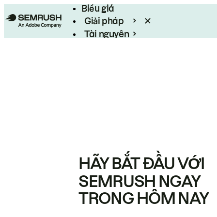
Biểu giá
Giải pháp
Tài nguyên
Enterprise
HÃY BẮT ĐẦU VỚI
SEMRUSH NGAY
TRONG HÔM NAY