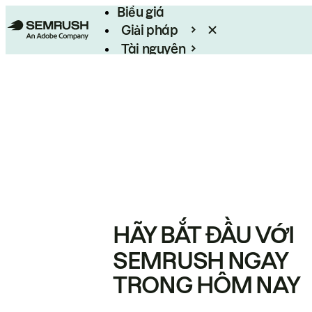
Biểu giá
Giải pháp
Tài nguyên
Enterprise
HÃY BẮT ĐẦU VỚI
SEMRUSH NGAY
TRONG HÔM NAY