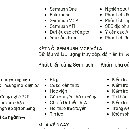
Semrush One
Nghiên cứu 
Enterprise
Phân tích đố
Semrush MCP
Phân tích th
Semrush API
SEO địa phư
Dữ liệu của chúng tôi
Ý kiến của A
Yêu cầu demo
Phân tích B
KẾT NỐI SEMRUSH MCP VỚI AI
Dữ liệu về lưu lượng truy cập, độ hiển thị 
h
Phát triển cùng Semrush
Khám phá cá
ụ chuyên nghiệp
Blog
Kiểm tra 
& Thương mại điện tử
Cơ sở kiến thức
Kiểm tra
y
Học viện
Kiểm tra
 Công nghệ B2B
Câu chuyên thành công
Từ khóa
óc sức khỏe
Chỉ số Độ hiển thị AI
Kiểm tra
nghiệp địa phương
Hội thảo trực tuyến
Trang we
Tin tức
Khám ph
t cả ngành
MUA VÉ NGAY