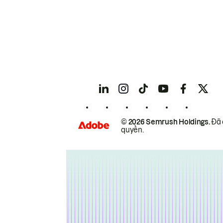
© 2026 Semrush Holdings.
Đã 
quyền.