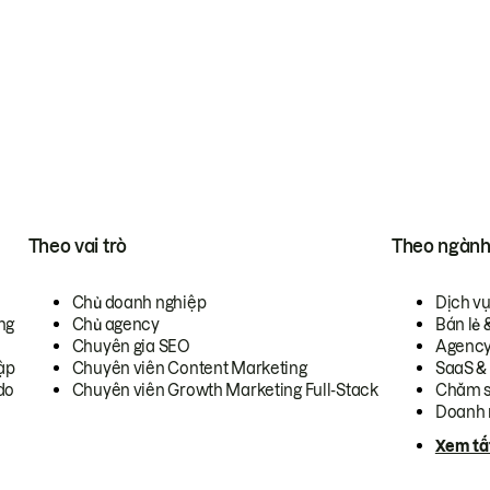
Theo vai trò
Theo ngàn
Chủ doanh nghiệp
Dịch v
ng
Chủ agency
Bán lẻ 
Chuyên gia SEO
Agenc
ập
Chuyên viên Content Marketing
SaaS &
do
Chuyên viên Growth Marketing Full-Stack
Chăm s
Doanh 
Xem tấ