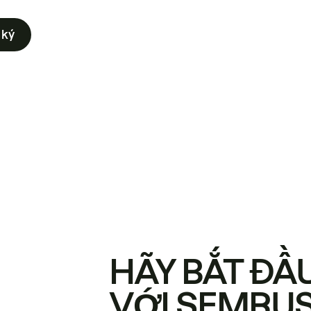
 ký
HÃY BẮT ĐẦ
VỚI SEMRU