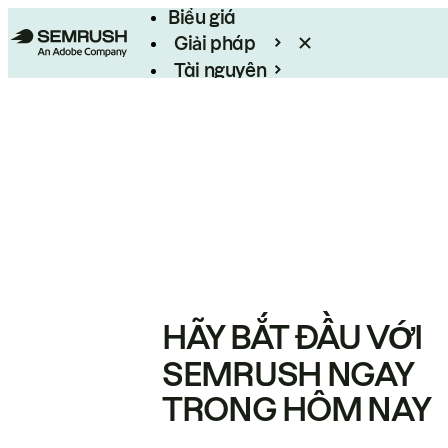
Biểu giá
Giải pháp
Tài nguyên
Enterprise
HÃY BẮT ĐẦU VỚI
SEMRUSH NGAY
TRONG HÔM NAY