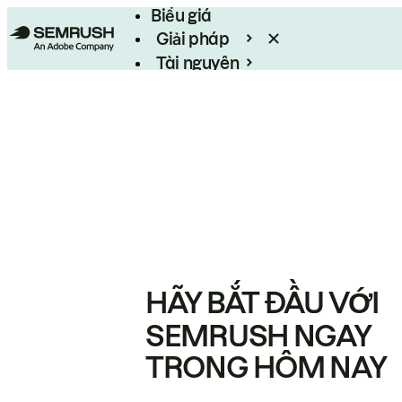
Biểu giá
Giải pháp
Tài nguyên
Enterprise
HÃY BẮT ĐẦU VỚI
SEMRUSH NGAY
TRONG HÔM NAY