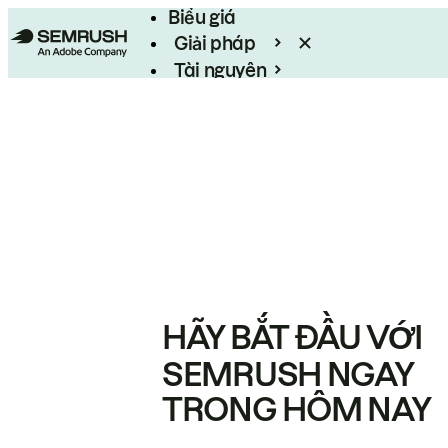
Biểu giá
Giải pháp
Tài nguyên
Enterprise
HÃY BẮT ĐẦU VỚI
SEMRUSH NGAY
TRONG HÔM NAY