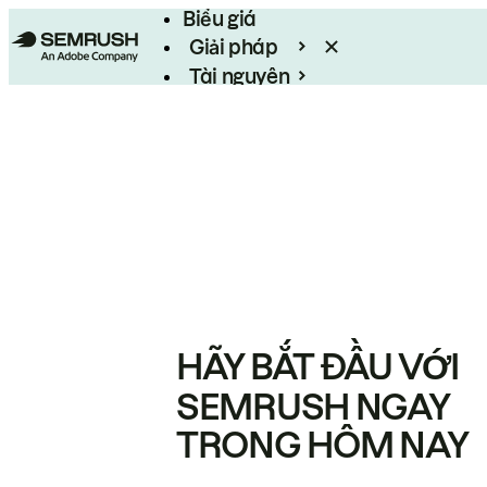
Biểu giá
Giải pháp
Tài nguyên
Enterprise
HÃY BẮT ĐẦU VỚI
SEMRUSH NGAY
TRONG HÔM NAY