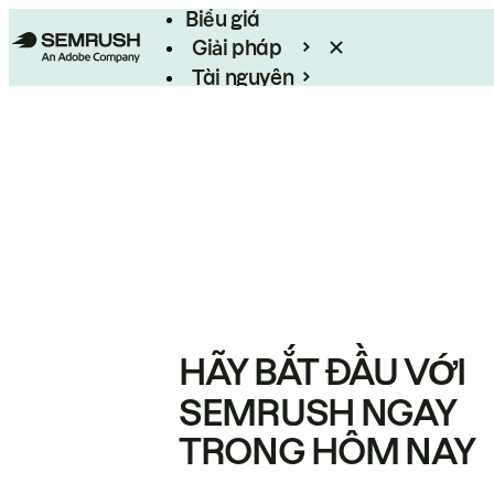
Biểu giá
Giải pháp
Tài nguyên
Enterprise
HÃY BẮT ĐẦU VỚI
SEMRUSH NGAY
TRONG HÔM NAY