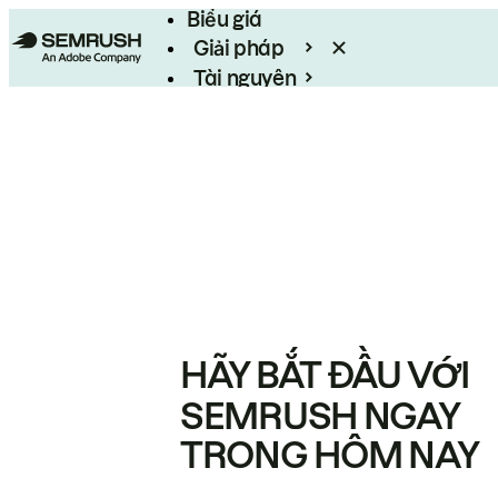
Biểu giá
Giải pháp
Tài nguyên
Enterprise
HÃY BẮT ĐẦU VỚI
SEMRUSH NGAY
TRONG HÔM NAY