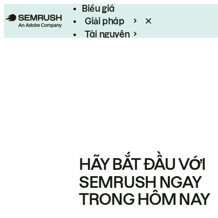
Biểu giá
Giải pháp
Tài nguyên
Enterprise
HÃY BẮT ĐẦU VỚI
SEMRUSH NGAY
TRONG HÔM NAY