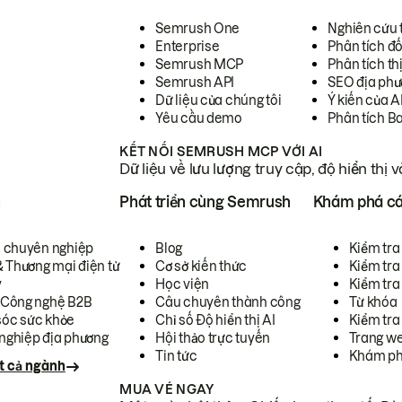
Semrush One
Nghiên cứu 
Enterprise
Phân tích đố
Semrush MCP
Phân tích th
Semrush API
SEO địa phư
Dữ liệu của chúng tôi
Ý kiến của A
Yêu cầu demo
Phân tích B
KẾT NỐI SEMRUSH MCP VỚI AI
Dữ liệu về lưu lượng truy cập, độ hiển thị 
h
Phát triển cùng Semrush
Khám phá cá
ụ chuyên nghiệp
Blog
Kiểm tra 
& Thương mại điện tử
Cơ sở kiến thức
Kiểm tra
y
Học viện
Kiểm tra
 Công nghệ B2B
Câu chuyên thành công
Từ khóa
óc sức khỏe
Chỉ số Độ hiển thị AI
Kiểm tra
nghiệp địa phương
Hội thảo trực tuyến
Trang we
Tin tức
Khám ph
t cả ngành
MUA VÉ NGAY