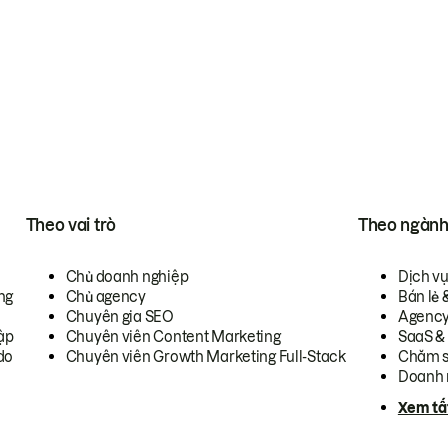
Theo vai trò
Theo ngàn
Chủ doanh nghiệp
Dịch v
ng
Chủ agency
Bán lẻ 
Chuyên gia SEO
Agenc
ập
Chuyên viên Content Marketing
SaaS &
do
Chuyên viên Growth Marketing Full-Stack
Chăm s
Doanh 
Xem tấ