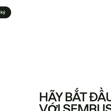
 ký
HÃY BẮT ĐẦ
VỚI SEMRU