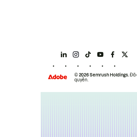
© 2026 Semrush Holdings.
Đã 
quyền.