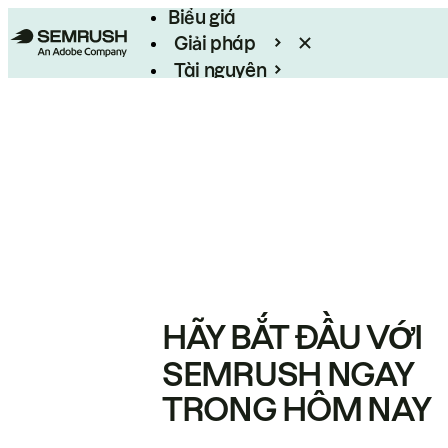
Biểu giá
Giải pháp
Tài nguyên
Enterprise
HÃY BẮT ĐẦU VỚI
SEMRUSH NGAY
TRONG HÔM NAY