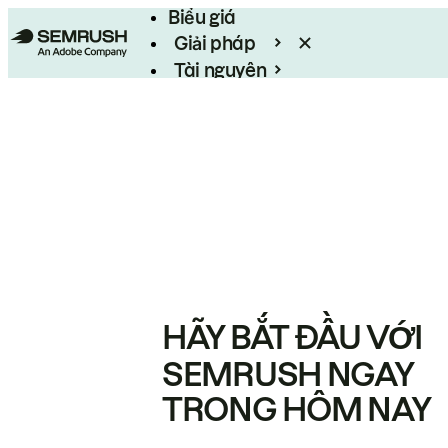
Biểu giá
Giải pháp
Tài nguyên
Enterprise
HÃY BẮT ĐẦU VỚI
SEMRUSH NGAY
TRONG HÔM NAY