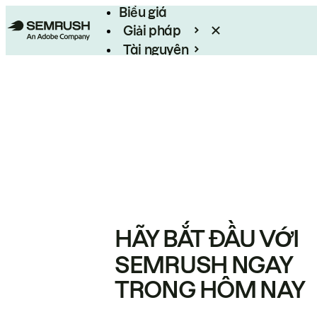
Biểu giá
Giải pháp
Tài nguyên
Enterprise
HÃY BẮT ĐẦU VỚI
SEMRUSH NGAY
TRONG HÔM NAY