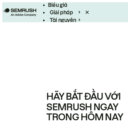
Biểu giá
Giải pháp
Tài nguyên
Enterprise
HÃY BẮT ĐẦU VỚI
SEMRUSH NGAY
TRONG HÔM NAY