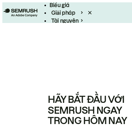
Biểu giá
Giải pháp
Tài nguyên
Enterprise
HÃY BẮT ĐẦU VỚI
SEMRUSH NGAY
TRONG HÔM NAY