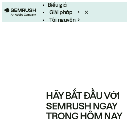
Biểu giá
Giải pháp
Tài nguyên
Enterprise
HÃY BẮT ĐẦU VỚI
SEMRUSH NGAY
TRONG HÔM NAY